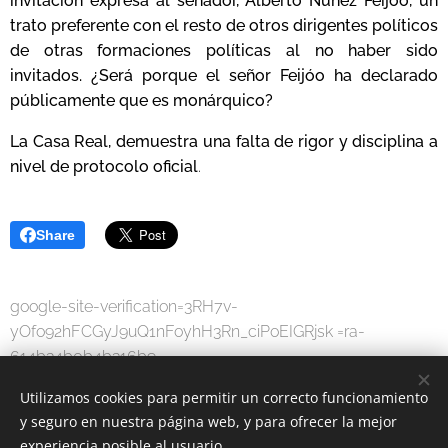
invitación expresa al senador, Alberto Núñez Feijóo, un
trato preferente con el resto de otros dirigentes políticos
de otras formaciones políticas al no haber sido
invitados.
¿Será porque el señor Feijóo ha declarado
públicamente que es monárquico?
La Casa Real, demuestra una falta de rigor y disciplina a
nivel de protocolo oficia
l
.
Share
google-site-verification=3RH7v-
yOfo92hFCGyJ9uQ1nFoyhH3Rn_ciPoEIGRjsk =ra-
614b34b0b4b316b9
Utilizamos cookies para permitir un correcto funcionamiento
y seguro en nuestra página web, y para ofrecer la mejor
experiencia posible al usuario.