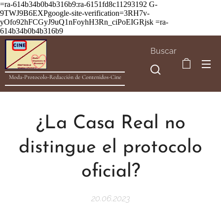
=ra-614b34b0b4b316b9:ra-6151fd8c11293192
G-
9TWJ9B6EXPgoogle-site-verification=3RH7v-
yOfo92hFCGyJ9uQ1nFoyhH3Rn_ciPoEIGRjsk =ra-
614b34b0b4b316b9
Buscar
Moda-Protocolo-Redacción de Contenidos-Cine
¿La Casa Real no
distingue el protocolo
oficial?
20.06.2023