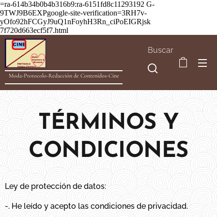
=ra-614b34b0b4b316b9:ra-6151fd8c11293192
G-
9TWJ9B6EXPgoogle-site-verification=3RH7v-
yOfo92hFCGyJ9uQ1nFoyhH3Rn_ciPoEIGRjsk
7f720d663ecf5f7.html
Buscar
Moda-Protocolo-Redacción de Contenidos-Cine
TÉRMINOS Y
CONDICIONES
Ley de protección de datos:
-. He leído y acepto las condiciones de privacidad.