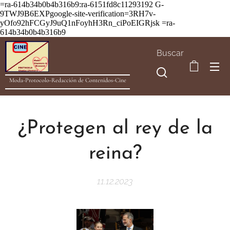
=ra-614b34b0b4b316b9:ra-6151fd8c11293192
G-
9TWJ9B6EXPgoogle-site-verification=3RH7v-
yOfo92hFCGyJ9uQ1nFoyhH3Rn_ciPoEIGRjsk =ra-
614b34b0b4b316b9
Buscar
Moda-Protocolo-Redacción de Contenidos-Cine
¿Protegen al rey de la
reina?
11.12.2023