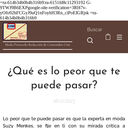
=ra-614b34b0b4b316b9:ra-6151fd8c11293192
G-
9TWJ9B6EXPgoogle-site-verification=3RH7v-
yOfo92hFCGyJ9uQ1nFoyhH3Rn_ciPoEIGRjsk =ra-
614b34b0b4b316b9
Buscar
Moda-Protocolo-Redacción de Contenidos-Cine
¿Qué es lo peor que te
puede pasar?
28.07.2023
Lo peor que te puede pasar es que la experta en moda
Suzy Menkes, se fije en ti con su mirada crítica a