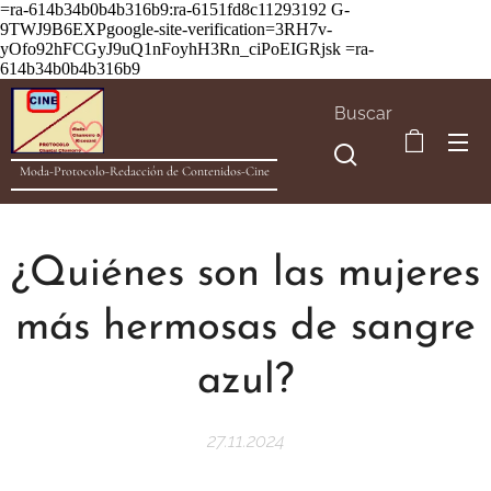
=ra-614b34b0b4b316b9:ra-6151fd8c11293192
G-
9TWJ9B6EXPgoogle-site-verification=3RH7v-
yOfo92hFCGyJ9uQ1nFoyhH3Rn_ciPoEIGRjsk =ra-
614b34b0b4b316b9
Buscar
Moda-Protocolo-Redacción de Contenidos-Cine
¿Quiénes son las mujeres
más hermosas de sangre
azul?
27.11.2024