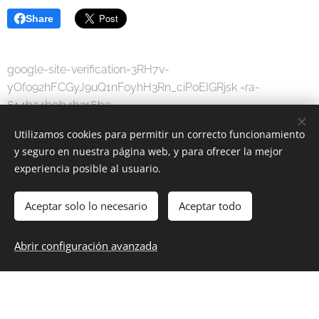
Share
google-site-verification=3RH7v-
yOfo92hFCGyJ9uQ1nFoyhH3Rn_ciPoEIGRjsk =ra-
614b34b0b4b316b9
Utilizamos cookies para permitir un correcto funcionamiento
y seguro en nuestra página web, y para ofrecer la mejor
experiencia posible al usuario.
Aceptar solo lo necesario
Aceptar todo
MODA DIGITAL
-
Por una sociedad digital.
Abrir configuración avanzada
www.moda-digital.com.es
Cookies
Idiomas
Español
English
Français