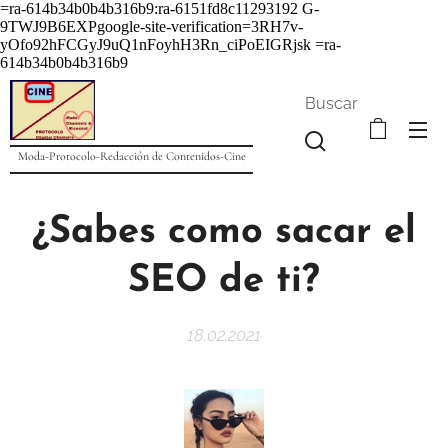
=ra-614b34b0b4b316b9:ra-6151fd8c11293192
G-
9TWJ9B6EXPgoogle-site-verification=3RH7v-
yOfo92hFCGyJ9uQ1nFoyhH3Rn_ciPoEIGRjsk =ra-
614b34b0b4b316b9
Buscar
Moda-Protocolo-Redacción de Contenidos-Cine
¿Sabes como sacar el
SEO de ti?
18.02.2021