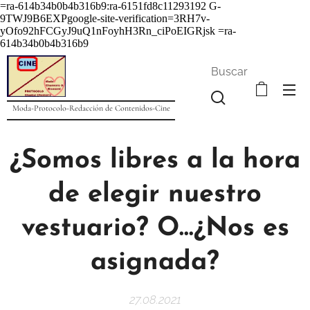
=ra-614b34b0b4b316b9:ra-6151fd8c11293192
G-
9TWJ9B6EXPgoogle-site-verification=3RH7v-
yOfo92hFCGyJ9uQ1nFoyhH3Rn_ciPoEIGRjsk =ra-
614b34b0b4b316b9
Buscar
Moda-Protocolo-Redacción de Contenidos-Cine
¿Somos libres a la hora
de elegir nuestro
vestuario? O...¿Nos es
asignada?
27.08.2021