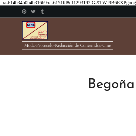
=ra-614b34b0b4b316b9:ra-6151fd8c11293192
G-9TWJ9B6EXPgoogle
Moda-Protocolo-Redacción de Contenidos-Cine
Begoña 