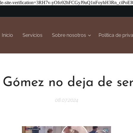
-site-verification=3RH7v-yOfo92hFCGyJ9uQ1nFoyhH3Rn_ciPoEIG
Inicio
Servicios
Sobre nosotros
Política de priv
Gómez no deja de ser 
08.07.2024