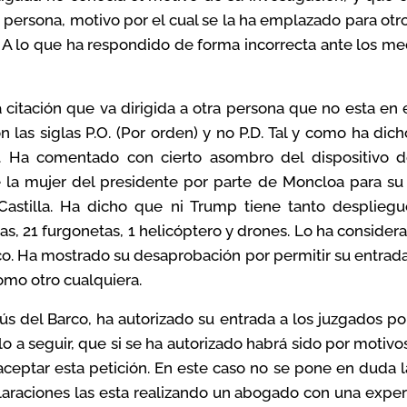
a persona, motivo por el cual se la ha emplazado para otr
 A lo que ha respondido de forma incorrecta ante los m
citación que va dirigida a otra persona que no esta en
 las siglas P.O. (Por orden) y no P.D. Tal y como ha dic
o. Ha comentado con cierto asombro del dispositivo 
 la mujer del presidente por parte de Moncloa para su 
Castilla. Ha dicho que ni Trump tiene tanto desplieg
ías, 21 furgonetas, 1 helicóptero y drones. Lo ha consid
co. Ha mostrado su desaprobación por permitir su entrada
omo otro cualquiera.
s del Barco, ha autorizado su entrada a los juzgados por
lo a seguir, que si se ha autorizado habrá sido por motiv
ceptar esta petición. En este caso no se pone en duda 
araciones las esta realizando un abogado con una exper