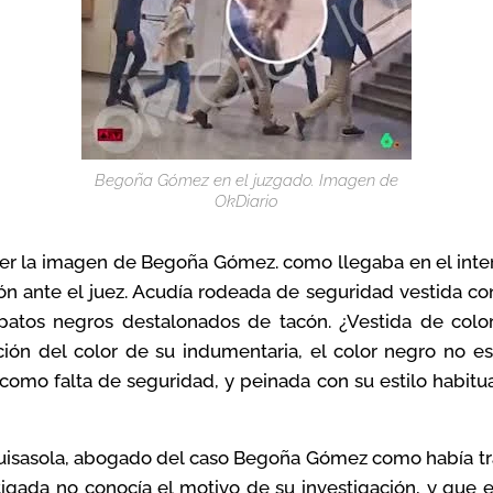
Begoña Gómez en el juzgado. Imagen de
OkDiario
ver la imagen de Begoña Gómez. como llegaba en el inter
ón ante el juez. Acudía rodeada de seguridad vestida co
patos negros destalonados de tacón. ¿Vestida de col
ción del color de su indumentaria, el color negro no 
como falta de seguridad, y peinada con su estilo habitual
Guisasola, abogado del caso Begoña Gómez como había tra
igada no conocía el motivo de su investigación, y que e