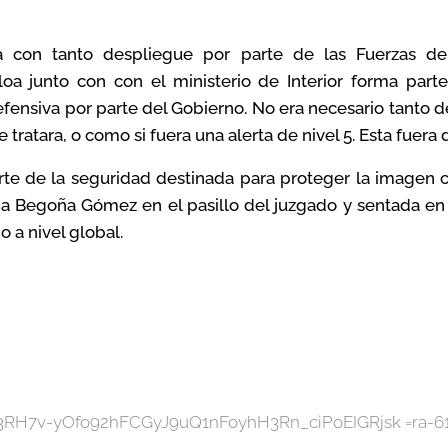
a con tanto despliegue por parte de las Fuerzas de
a junto con con el ministerio de Interior forma part
efensiva por parte del Gobierno. No era necesario tanto 
se tratara, o como si fuera una alerta de nivel 5. Esta fuera
rte de la seguridad destinada para proteger la imagen
a Begoña Gómez en el pasillo del juzgado y sentada en e
o a nivel global.
ion=3RH7v-yOfo92hFCGyJ9uQ1nFoyhH3Rn_ciPoEIGRjsk =ra-