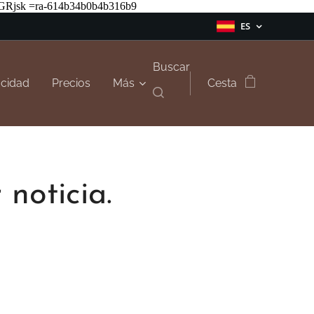
Rjsk =ra-614b34b0b4b316b9
ES
Buscar
acidad
Precios
Más
Cesta
noticia.