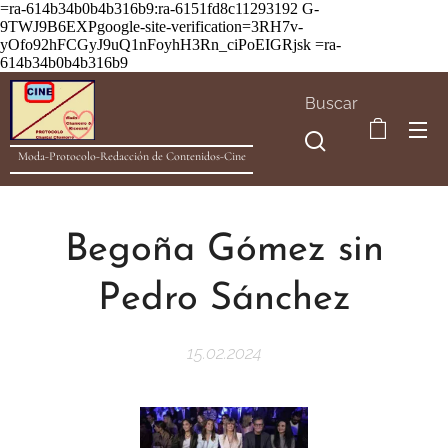
=ra-614b34b0b4b316b9:ra-6151fd8c11293192
G-
9TWJ9B6EXPgoogle-site-verification=3RH7v-
yOfo92hFCGyJ9uQ1nFoyhH3Rn_ciPoEIGRjsk =ra-
614b34b0b4b316b9
Buscar
Moda-Protocolo-Redacción de Contenidos-Cine
Begoña Gómez sin
Pedro Sánchez
15.02.2024