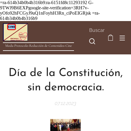
=ra-614b34b0b4b316b9:ra-6151fd8c11293192
G-
9TWJ9B6EXPgoogle-site-verification=3RH7v-
yOfo92hFCGyJ9uQ1nFoyhH3Rn_ciPoEIGRjsk =ra-
614b34b0b4b316b9
Buscar
Moda-Protocolo-Redacción de Contenidos-Cine
Día de la Constitución,
sin democracia.
07.12.2023