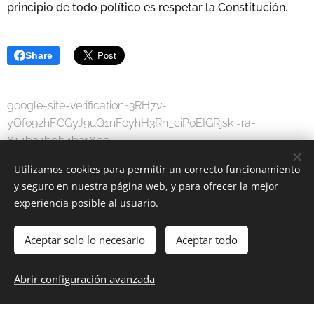
principio de todo político es respetar la Constitución.
Share
google-site-verification=3RH7v-
yOfo92hFCGyJ9uQ1nFoyhH3Rn_ciPoEIGRjsk =ra-
614b34b0b4b316b9
Utilizamos cookies para permitir un correcto funcionamiento
y seguro en nuestra página web, y para ofrecer la mejor
experiencia posible al usuario.
Aceptar solo lo necesario
Aceptar todo
MODA DIGITAL
-
Por una sociedad digital.
Abrir configuración avanzada
www.moda-digital.com.es
Cookies