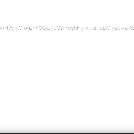
ion=3RH7v-yOfo92hFCGyJ9uQ1nFoyhH3Rn_ciPoEIGRjsk =ra-