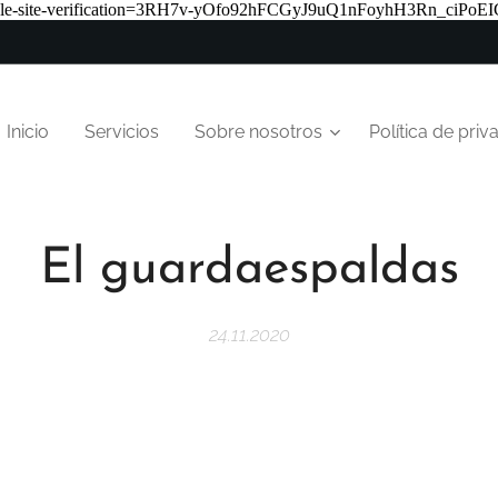
-site-verification=3RH7v-yOfo92hFCGyJ9uQ1nFoyhH3Rn_ciPoEIG
Inicio
Servicios
Sobre nosotros
Política de priv
El guardaespaldas
24.11.2020