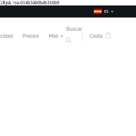
Rjsk =ra-614b34b0b4b316b9
ES
Buscar
acidad
Precios
Más
Cesta