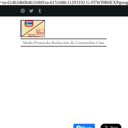
=ra-614b34b0b4b316b9:ra-6151fd8c11293192
G-9TWJ9B6EXPgoogle
Moda-Protocolo-Redacción de Contenidos-Cine
Share