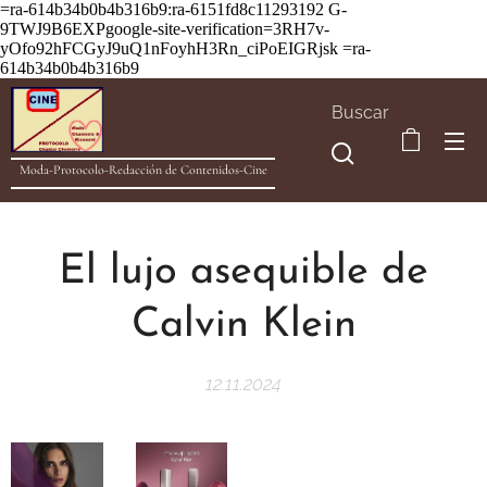
=ra-614b34b0b4b316b9:ra-6151fd8c11293192
G-
9TWJ9B6EXPgoogle-site-verification=3RH7v-
yOfo92hFCGyJ9uQ1nFoyhH3Rn_ciPoEIGRjsk =ra-
614b34b0b4b316b9
Buscar
Moda-Protocolo-Redacción de Contenidos-Cine
El lujo asequible de
Calvin Klein
12.11.2024