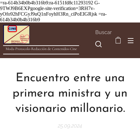
=ra-614b34b0b4b316b9:ra-6151fd8c11293192
G-
9TWJ9B6EXPgoogle-site-verification=3RH7v-
yOfo92hFCGyJ9uQ1nFoyhH3Rn_ciPoEIGRjsk =ra-
614b34b0b4b316b9
Buscar
Moda-Protocolo-Redacción de Contenidos-Cine
Encuentro entre una
primera ministra y un
visionario millonario.
25.09.2024