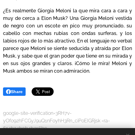
¿Es realmente Giorgia Meloni la que mira cara a cara y
muy de cerca a Elon Musk? Una Giorgia Meloni vestida
de negro con un escote en pico muy pronunciado, su
cabello con mechas rubias con ondas surferas, y los
labios rojos de lo más atractivo. En el lenguaje no verbal
parece que Meloni se siente seducida y atraída por Elon
Musk, y sabe que el gran poder que tiene en su mirada y
en sus ojos grandes y claros. ¡Cómo le mira! Meloni y
Musk ambos se miran con admiración.
Share
google-site-verification=3RH7v-
yOfo92hFCGyJ9uQ1nFoyhH3Rn_ciPoEIGRjsk =ra-
614b34b0b4b316b9