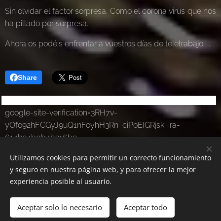
Sin olvidar el factor sorpresa. Como el corona virus que nos
ha pillado por sorpresa.
Ahora os podéis enfrentar a vuestros días de teletrabajo. .
Share
google-site-verification=3RH7v-
yOfo92hFCGyJ9uQ1nFoyhH3Rn_ciPoEIGRjsk =ra-
614b34b0b4b316b9
Utilizamos cookies para permitir un correcto funcionamiento
y seguro en nuestra página web, y para ofrecer la mejor
experiencia posible al usuario.
Aceptar solo lo necesario
Aceptar todo