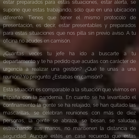
estar preparados para estas situaciones, estar alerta, se
supone que estas trabajando, sólo que en una ubicación
diferente. Tienes que tener el mismo protocolo de
presentación, es decir, estar presentables y preparados
para estas situaciones que nos pilla sin previo aviso. A tu
oficina no acudes en camisón.
¿Cuántas veces tu jefe ha ido a buscarte a tu
departamento y te ha pedido que acudas con carácter de
urgencia a realizar una gestión? ¿Qué te unas a una
reunión? Yo pregunto: ¿Estabas en camisón?
Esta situación es comparable a la situación que vivimos en
España con la pandemia. En cuanto se ha levantado el
confinamiento la gente se ha relajado, se han quitado las
mascarillas, se celebran reuniones con más de diez
personas, la gente se abraza, se besan, se saludan
estrechando sus manos, no mantienen la distancia de
seguridad. Aunque estés en casa recuerda que estas