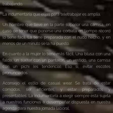
trabajando.
La indumentaria que elijas para teletrabajar es amplia.
Un hombre que lleve en la parte superior una camisa, en
caso de tener que ponerse una corbata en tiempo récord
lo tiene fácil. La tiene preparada con el nudo hecho, y en
menos de un minuto se la ha puesto.
En cuanto a la mujer lo tiene más fácil. Una blusa con una
falda, un suéter con un pantalón, un vestido, una camisa
con un pichi (es tendencia). Eso si, evitar escotes
pronunciados.
Aconsejo el estilo de casual wear. Se trata de estar
cómodos, ser eficientes, y estar preparados y
presentables. La indumentaria a elegir siempre esta sujeta
a nuestras funciones a desempeñar dispuesta en nuestra
agenda para nuestra jornada laboral.