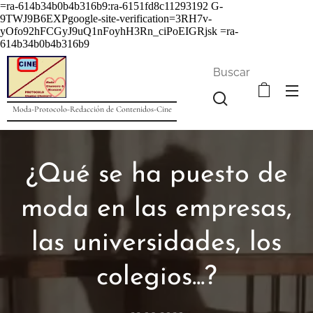
=ra-614b34b0b4b316b9:ra-6151fd8c11293192
G-
9TWJ9B6EXPgoogle-site-verification=3RH7v-
yOfo92hFCGyJ9uQ1nFoyhH3Rn_ciPoEIGRjsk =ra-
614b34b0b4b316b9
Buscar
Moda-Protocolo-Redacción de Contenidos-Cine
¿Qué se ha puesto de
moda en las empresas,
las universidades, los
colegios...?