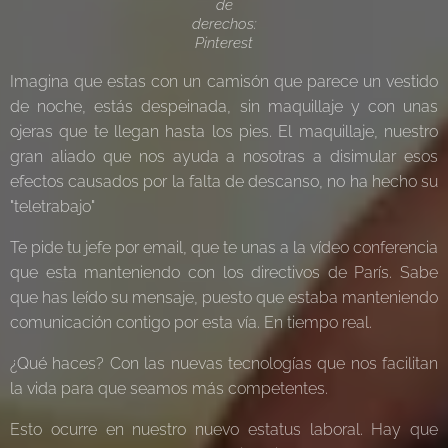
de
derechos:
Pinterest
Imagina que estas con un camisón que parece un vestido
de noche, estás despeinada, sin maquillaje y con unas
ojeras que te llegan hasta los pies. El maquillaje, nuestro
gran aliado que nos ayuda a nosotras a disimular esos
efectos causados por la falta de descanso, no ha hecho su
"teletrabajo"
Te pide tu jefe por email, que te unas a la vídeo conferencia
que esta manteniendo con los directivos de París. Sabe
que has leído su mensaje, puesto que estaba manteniendo
comunicación contigo por esta vía. En tiempo real.
¿Qué haces? Con las nuevas tecnologías que nos facilitan
la vida para que seamos más competentes.
Esto ocurre en nuestro nuevo estatus laboral. Hay que