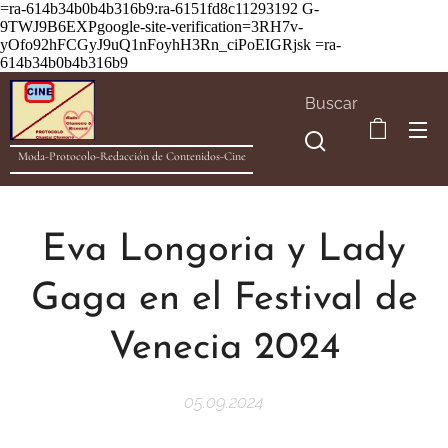
=ra-614b34b0b4b316b9:ra-6151fd8c11293192
G-
9TWJ9B6EXPgoogle-site-verification=3RH7v-
yOfo92hFCGyJ9uQ1nFoyhH3Rn_ciPoEIGRjsk =ra-
614b34b0b4b316b9
Buscar
Moda-Protocolo-Redacción de Contenidos-Cine
Eva Longoria y Lady
Gaga en el Festival de
Venecia 2024
05.09.2024