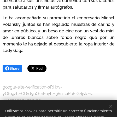
acercarse a sus fans inclusive corriendo con sus tacones
para saludarlos y firmar autógrafos.
Le ha acompañado su prometido el empresario Michel
Polansky, juntos se han regalado muestras de cariño y
amor en público, y un beso de cine con un vestido mini
de lunares blancos sobre fondo negro que por un
momento le ha dejado al descubierto la ropa interior de
Lady Gaga.
Share
google-site-verification=3RH7v-
yOfo92hFCGyJ9uQ1nFoyhH3Rn_ciPoEIGRjsk =ra-
614b34b0b4b316b9
Utilizamos cookies para permitir un correcto funcionamiento