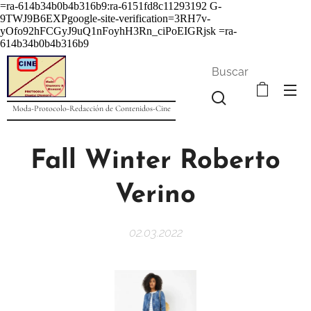
=ra-614b34b0b4b316b9:ra-6151fd8c11293192
G-
9TWJ9B6EXPgoogle-site-verification=3RH7v-
yOfo92hFCGyJ9uQ1nFoyhH3Rn_ciPoEIGRjsk =ra-
614b34b0b4b316b9
Buscar
Moda-Protocolo-Redacción de Contenidos-Cine
Fall Winter Roberto
Verino
02.03.2022