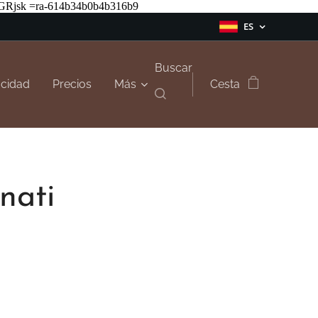
Rjsk =ra-614b34b0b4b316b9
ES
Buscar
acidad
Precios
Más
Cesta
nati