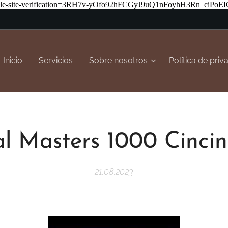
-site-verification=3RH7v-yOfo92hFCGyJ9uQ1nFoyhH3Rn_ciPoEIG
Inicio
Servicios
Sobre nosotros
Política de priv
al Masters 1000 Cincin
21.08.2023