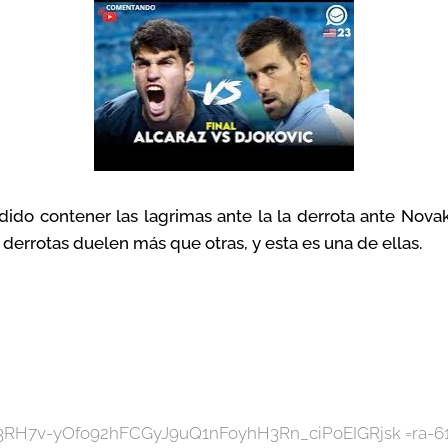
dido contener las lagrimas ante la la derrota ante Nova
derrotas duelen más que otras, y esta es una de ellas.
ion=3RH7v-yOfo92hFCGyJ9uQ1nFoyhH3Rn_ciPoEIGRjsk =ra-