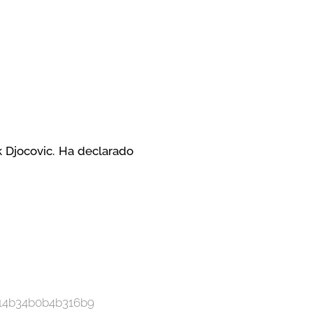
k Djocovic. Ha declarado
614b34b0b4b316b9