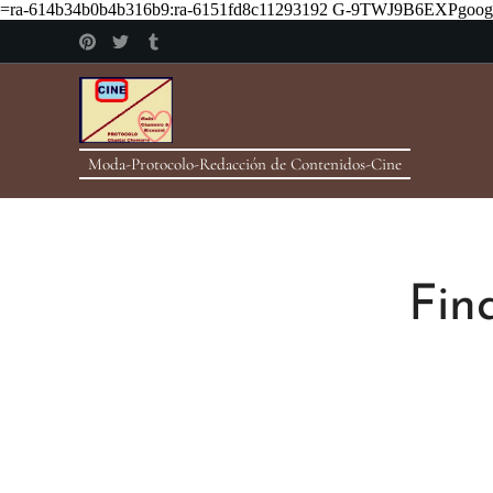
=ra-614b34b0b4b316b9:ra-6151fd8c11293192
G-9TWJ9B6EXPgoogle
Moda-Protocolo-Redacción de Contenidos-Cine
Fin