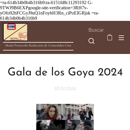
=ra-614b34b0b4b316b9:ra-6151fd8c11293192
G-
9TWJ9B6EXPgoogle-site-verification=3RH7v-
yOfo92hFCGyJ9uQ1nFoyhH3Rn_ciPoEIGRjsk =ra-
614b34b0b4b316b9
Buscar
Moda-Protocolo-Redacción de Contenidos-Cine
Gala de los Goya 2024
18.01.2024