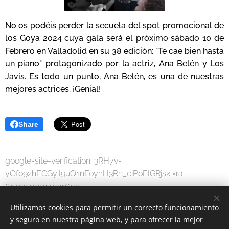
No os podéis perder la secuela del spot promocional de
los Goya 2024 cuya gala será el próximo sábado 10 de
Febrero en Valladolid en su 38 edición: "Te cae bien hasta
un piano" protagonizado por la actriz, Ana Belén y Los
Javis. Es todo un punto, Ana Belén, es una de nuestras
mejores actrices. ¡Genial!
Share
google-site-verification=3RH7v-
yOfo92hFCGyJ9uQ1nFoyhH3Rn_ciPoEIGRjsk =ra-
614b34b0b4b316b9
Utilizamos cookies para permitir un correcto funcionamiento
y seguro en nuestra página web, y para ofrecer la mejor