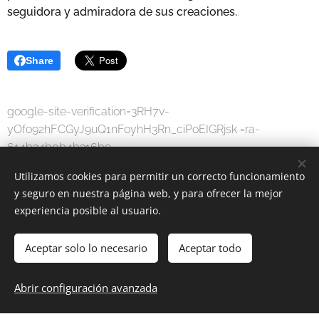
seguidora y admiradora de sus creaciones.
.
Share
google-site-verification=3RH7v-
yOfo92hFCGyJ9uQ1nFoyhH3Rn_ciPoEIGRjsk =ra-
614b34b0b4b316b9
Utilizamos cookies para permitir un correcto funcionamiento
y seguro en nuestra página web, y para ofrecer la mejor
experiencia posible al usuario.
Aceptar solo lo necesario
Aceptar todo
MODA DIGITAL
-
Por una sociedad digital.
Abrir configuración avanzada
www.moda-digital.com.es
Cookies