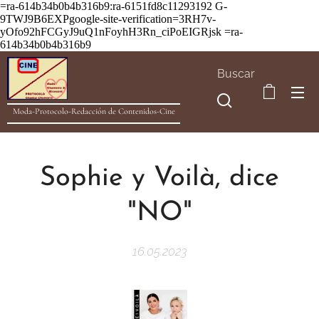
=ra-614b34b0b4b316b9:ra-6151fd8c11293192
G-
9TWJ9B6EXPgoogle-site-verification=3RH7v-
yOfo92hFCGyJ9uQ1nFoyhH3Rn_ciPoEIGRjsk =ra-
614b34b0b4b316b9
Buscar
Moda-Protocolo-Redacción de Contenidos-Cine
Sophie y Voilà, dice
"NO"
16.05.2023