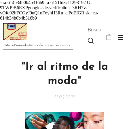
=ra-614b34b0b4b316b9:ra-6151fd8c11293192
G-
9TWJ9B6EXPgoogle-site-verification=3RH7v-
yOfo92hFCGyJ9uQ1nFoyhH3Rn_ciPoEIGRjsk =ra-
614b34b0b4b316b9
Buscar
Moda-Protocolo-Redacción de Contenidos-Cine
"Ir al ritmo de la
moda"
11.03.2022