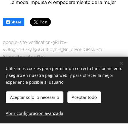
La moda impulsa el empoderamiento de la mujer.
Share
google-site-verification=3RH7v-
yOfo92hFCGyJ9uQ1nFoyhH3Rn_ciPoEIGRjsk =ra-
614b34b0b4b316b9
Utilizamos cookies para permitir un correcto funcionamiento
y seguro en nuestra página web, y para ofrecer la mejor
experiencia posible al usuario.
Aceptar solo lo necesario
Aceptar todo
MODA DIGITAL
-
Por una sociedad digital.
Abrir configuración avanzada
www.moda-digital.com.es
Cookies
Idiomas