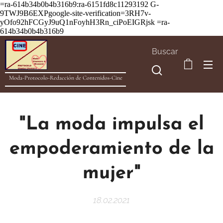
=ra-614b34b0b4b316b9:ra-6151fd8c11293192
G-
9TWJ9B6EXPgoogle-site-verification=3RH7v-
yOfo92hFCGyJ9uQ1nFoyhH3Rn_ciPoEIGRjsk =ra-
614b34b0b4b316b9
Buscar
Moda-Protocolo-Redacción de Contenidos-Cine
"La moda impulsa el
empoderamiento de la
mujer"
18.02.2021