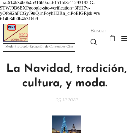
=ra-614b34b0b4b316b9:ra-6151fd8c11293192
G-
9TWJ9B6EXPgoogle-site-verification=3RH7v-
yOfo92hFCGyJ9uQ1nFoyhH3Rn_ciPoEIGRjsk =ra-
614b34b0b4b316b9
Buscar
Moda-Protocolo-Redacción de Contenidos-Cine
La Navidad, tradición,
cultura, y moda.
09.12.2022