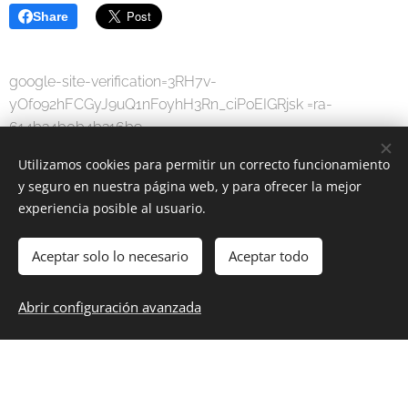
Share
google-site-verification=3RH7v-
yOfo92hFCGyJ9uQ1nFoyhH3Rn_ciPoEIGRjsk =ra-
614b34b0b4b316b9
Utilizamos cookies para permitir un correcto funcionamiento
y seguro en nuestra página web, y para ofrecer la mejor
experiencia posible al usuario.
Aceptar solo lo necesario
Aceptar todo
MODA DIGITAL
-
Por una sociedad digital.
Abrir configuración avanzada
www.moda-digital.com.es
Cookies
Idiomas
Español
English
Français