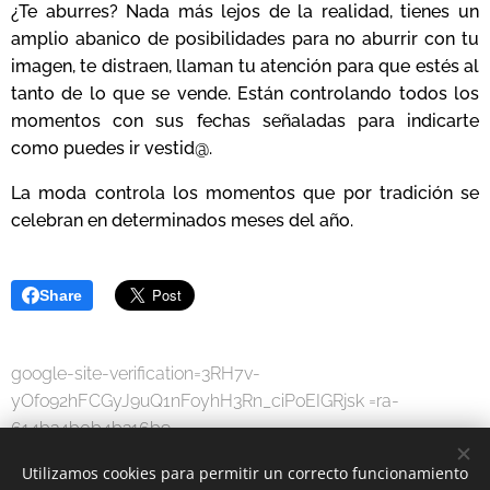
¿Te aburres? Nada más lejos de la realidad, tienes un
amplio abanico de posibilidades para no aburrir con tu
imagen, te distraen, llaman tu atención para que estés al
tanto de lo que se vende. Están controlando todos los
momentos con sus fechas señaladas para indicarte
como puedes ir vestid@.
La moda controla los momentos que por tradición se
celebran en determinados meses del año.
Share
google-site-verification=3RH7v-
yOfo92hFCGyJ9uQ1nFoyhH3Rn_ciPoEIGRjsk =ra-
614b34b0b4b316b9
Utilizamos cookies para permitir un correcto funcionamiento