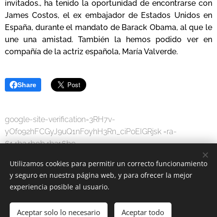
invitados., ha
tenido la oportunidad de encontrarse con
James Costos, el ex embajador de Estados Unidos en
España, durante el mandato de Barack Obama, al que le
une una amistad. También la hemos podido ver en
compañía de la actriz española, María Valverde.
Share
google-site-verification=3RH7v-
yOfo92hFCGyJ9uQ1nFoyhH3Rn_ciPoEIGRjsk =ra-
614b34b0b4b316b9
Utilizamos cookies para permitir un correcto funcionamiento
y seguro en nuestra página web, y para ofrecer la mejor
experiencia posible al usuario.
Aceptar solo lo necesario
Aceptar todo