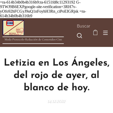
=ra-614b34b0b4b316b9:ra-6151fd8c11293192
G-
9TWJ9B6EXPgoogle-site-verification=3RH7v-
yOfo92hFCGyJ9uQ1nFoyhH3Rn_ciPoEIGRjsk =ra-
614b34b0b4b316b9
Buscar
Moda-Protocolo-Redacción de Contenidos-Cine
Letizia en Los Ángeles,
del rojo de ayer, al
blanco de hoy.
14.12.2022