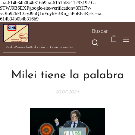
=ra-614b34b0b4b316b9:ra-6151fd8c11293192
G-
9TWJ9B6EXPgoogle-site-verification=3RH7v-
yOfo92hFCGyJ9uQ1nFoyhH3Rn_ciPoEIGRjsk =ra-
614b34b0b4b316b9
Buscar
Moda-Protocolo-Redacción de Contenidos-Cine
Milei tiene la palabra
20.05.2024