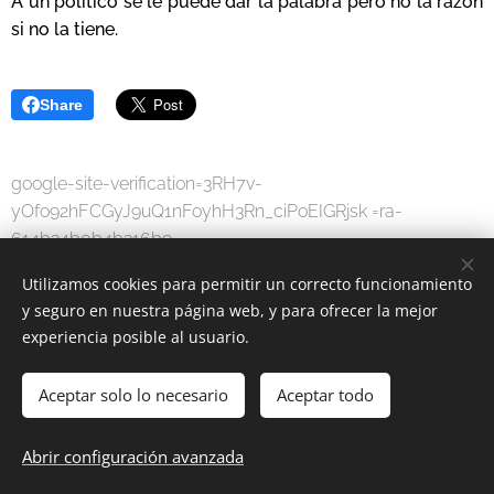
A un político se le puede dar la palabra pero no la razón
si no la tiene.
Share
google-site-verification=3RH7v-
yOfo92hFCGyJ9uQ1nFoyhH3Rn_ciPoEIGRjsk =ra-
614b34b0b4b316b9
Utilizamos cookies para permitir un correcto funcionamiento
y seguro en nuestra página web, y para ofrecer la mejor
experiencia posible al usuario.
Aceptar solo lo necesario
Aceptar todo
MODA DIGITAL
-
Por una sociedad digital.
Abrir configuración avanzada
www.moda-digital.com.es
Cookies