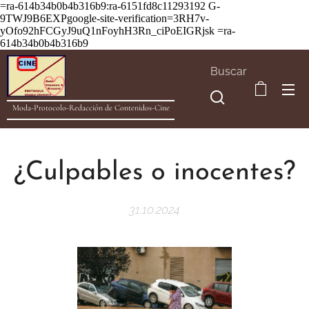
=ra-614b34b0b4b316b9:ra-6151fd8c11293192
G-
9TWJ9B6EXPgoogle-site-verification=3RH7v-
yOfo92hFCGyJ9uQ1nFoyhH3Rn_ciPoEIGRjsk =ra-
614b34b0b4b316b9
Buscar
Moda-Protocolo-Redacción de Contenidos-Cine
¿Culpables o inocentes?
31.10.2024