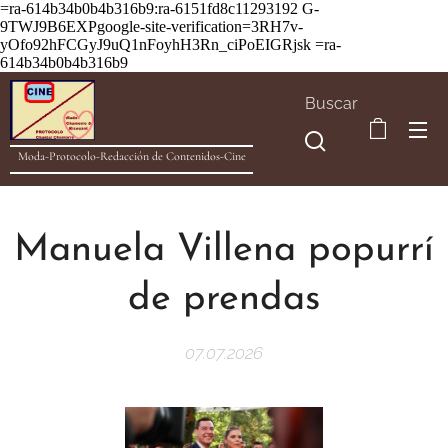
=ra-614b34b0b4b316b9:ra-6151fd8c11293192
G-
9TWJ9B6EXPgoogle-site-verification=3RH7v-
yOfo92hFCGyJ9uQ1nFoyhH3Rn_ciPoEIGRjsk =ra-
614b34b0b4b316b9
Buscar
Moda-Protocolo-Redacción de Contenidos-Cine
Manuela Villena popurrí
de prendas
07.07.2026