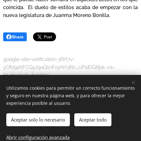
coincida. El duelo de estilos acaba de empezar con la
nueva legislatura de Juanma Moreno Bonilla.
Share
google-site-verification=3RH7v-
yOfo92hFCGyJ9uQ1nFoyhH3Rn_ciPoEIGRjsk =ra-
614b34b0b4b316b9
Utilizamos cookies para permitir un correcto funcionamiento
y seguro en nuestra página web, y para ofrecer la mejor
experiencia posible al usuario.
Aceptar solo lo necesario
Aceptar todo
MODA DIGITAL
-
Por una sociedad digital.
Abrir configuración avanzada
www.moda-digital.com.es
Cookies