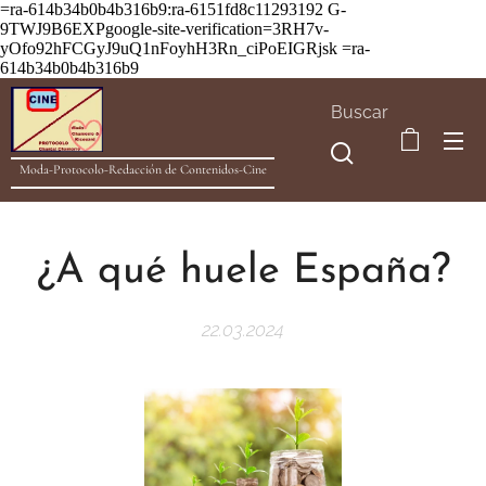
=ra-614b34b0b4b316b9:ra-6151fd8c11293192
G-
9TWJ9B6EXPgoogle-site-verification=3RH7v-
yOfo92hFCGyJ9uQ1nFoyhH3Rn_ciPoEIGRjsk =ra-
614b34b0b4b316b9
Buscar
Moda-Protocolo-Redacción de Contenidos-Cine
¿A qué huele España?
22.03.2024