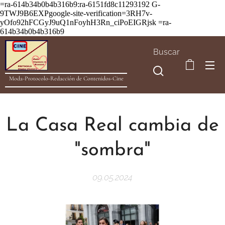
=ra-614b34b0b4b316b9:ra-6151fd8c11293192
G-
9TWJ9B6EXPgoogle-site-verification=3RH7v-
yOfo92hFCGyJ9uQ1nFoyhH3Rn_ciPoEIGRjsk =ra-
614b34b0b4b316b9
Buscar
Moda-Protocolo-Redacción de Contenidos-Cine
La Casa Real cambia de
"sombra"
09.05.2024