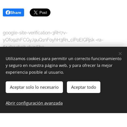
Share
google-site-verification=3RH7v-
yOfo92hFCGyJ9uQ1nFoyhH3Rn_ciPoEIGRjsk =ra-
614b34b0b4b316b9
Utilizamos cookies para permitir un correcto funcionamiento
y seguro en nuestra página web, y para ofrecer la mejor
experiencia posible al usuario.
Aceptar solo lo necesario
Aceptar todo
MODA DIGITAL
-
Por una sociedad digital.
Abrir configuración avanzada
www.moda-digital.com.es
Cookies
Idiomas
Español
English
Français