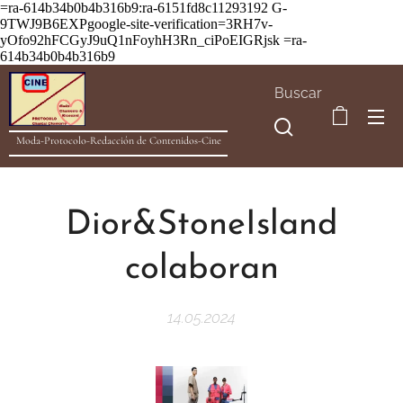
=ra-614b34b0b4b316b9:ra-6151fd8c11293192
G-
9TWJ9B6EXPgoogle-site-verification=3RH7v-
yOfo92hFCGyJ9uQ1nFoyhH3Rn_ciPoEIGRjsk =ra-
614b34b0b4b316b9
Buscar
Moda-Protocolo-Redacción de Contenidos-Cine
Dior&StoneIsland
colaboran
14.05.2024