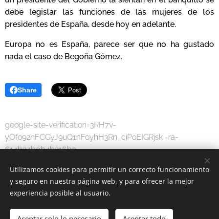
debe legislar las funciones de las mujeres de los
presidentes de España, desde hoy en adelante.
Europa no es España, parece ser que no ha gustado
nada el caso de Begoña Gómez.
Share
google-site-verification=3RH7v-
yOfo92hFCGyJ9uQ1nFoyhH3Rn_ciPoEIGRjsk =ra-
614b34b0b4b316b9
Utilizamos cookies para permitir un correcto funcionamiento
y seguro en nuestra página web, y para ofrecer la mejor
experiencia posible al usuario.
Aceptar solo lo necesario
Aceptar todo