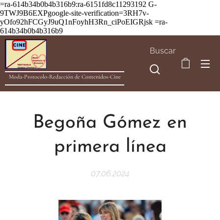
=ra-614b34b0b4b316b9:ra-6151fd8c11293192
G-
9TWJ9B6EXPgoogle-site-verification=3RH7v-
yOfo92hFCGyJ9uQ1nFoyhH3Rn_ciPoEIGRjsk =ra-
614b34b0b4b316b9
Buscar
Moda-Protocolo-Redacción de Contenidos-Cine
Begoña Gómez en
primera línea
07.06.2024