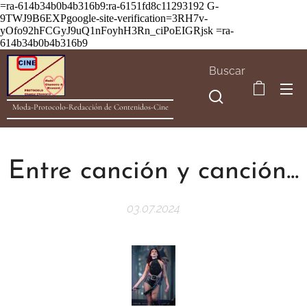
=ra-614b34b0b4b316b9:ra-6151fd8c11293192
G-
9TWJ9B6EXPgoogle-site-verification=3RH7v-
yOfo92hFCGyJ9uQ1nFoyhH3Rn_ciPoEIGRjsk =ra-
614b34b0b4b316b9
Buscar
Moda-Protocolo-Redacción de Contenidos-Cine
Entre canción y canción...
03.07.2024