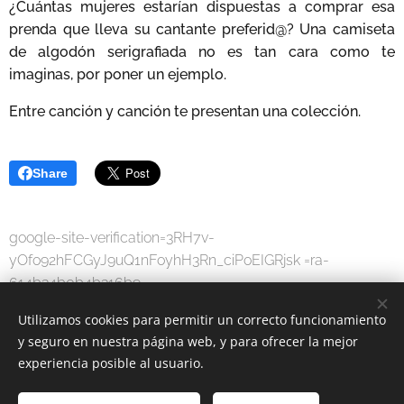
¿Cuántas mujeres estarían dispuestas a comprar esa
prenda que lleva su cantante preferid@? Una camiseta
de algodón serigrafiada no es tan cara como te
imaginas, por poner un ejemplo.
Entre canción y canción te presentan una colección.
Share
google-site-verification=3RH7v-
yOfo92hFCGyJ9uQ1nFoyhH3Rn_ciPoEIGRjsk =ra-
614b34b0b4b316b9
Utilizamos cookies para permitir un correcto funcionamiento
y seguro en nuestra página web, y para ofrecer la mejor
experiencia posible al usuario.