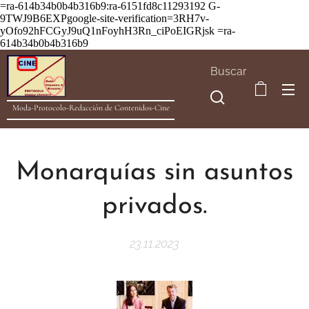
=ra-614b34b0b4b316b9:ra-6151fd8c11293192
G-
9TWJ9B6EXPgoogle-site-verification=3RH7v-
yOfo92hFCGyJ9uQ1nFoyhH3Rn_ciPoEIGRjsk =ra-
614b34b0b4b316b9
Buscar
Moda-Protocolo-Redacción de Contenidos-Cine
Monarquías sin asuntos
privados.
23.11.2023