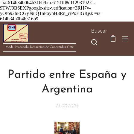
=ra-614b34b0b4b316b9:ra-6151fd8c11293192
G-
9TWJ9B6EXPgoogle-site-verification=3RH7v-
yOfo92hFCGyJ9uQ1nFoyhH3Rn_ciPoEIGRjsk =ra-
614b34b0b4b316b9
Buscar
Moda-Protocolo-Redacción de Contenidos-Cine
Partido entre España y
Argentina
21.05.2024