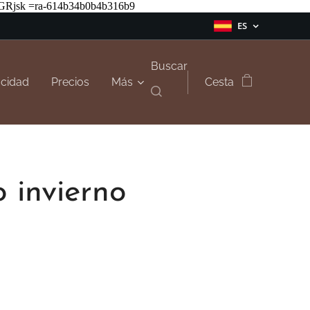
Rjsk =ra-614b34b0b4b316b9
ES
Buscar
acidad
Precios
Más
Cesta
 invierno