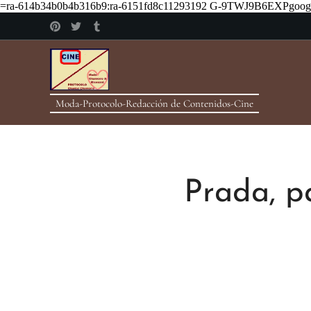
=ra-614b34b0b4b316b9:ra-6151fd8c11293192
G-9TWJ9B6EXPgoogle
Moda-Protocolo-Redacción de Contenidos-Cine
Prada, p