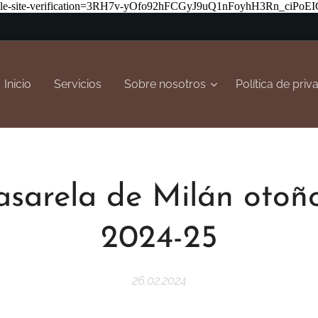
-site-verification=3RH7v-yOfo92hFCGyJ9uQ1nFoyhH3Rn_ciPoEIG
Inicio
Servicios
Sobre nosotros
Política de priv
asarela de Milán otoño
2024-25
26.02.2024