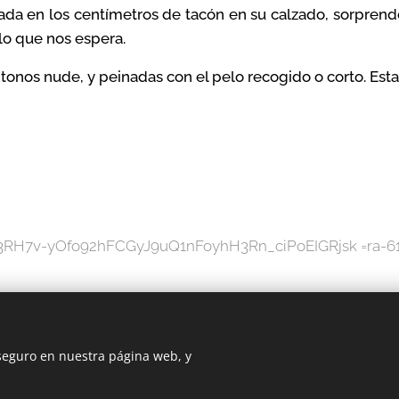
jada en los centímetros de tacón en su calzado, sorprend
o que nos espera.
onos nude, y peinadas con el pelo recogido o corto. Esta
ion=3RH7v-yOfo92hFCGyJ9uQ1nFoyhH3Rn_ciPoEIGRjsk =ra-
 seguro en nuestra página web, y