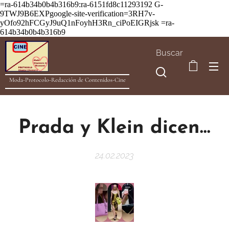
=ra-614b34b0b4b316b9:ra-6151fd8c11293192
G-
9TWJ9B6EXPgoogle-site-verification=3RH7v-
yOfo92hFCGyJ9uQ1nFoyhH3Rn_ciPoEIGRjsk =ra-
614b34b0b4b316b9
Buscar
Moda-Protocolo-Redacción de Contenidos-Cine
Prada y Klein dicen...
24.02.2023