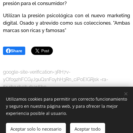
presión para el consumidor?
Utilizan la presión psicológica con el nuevo marketing
digital. Osado y atrevido como sus colecciones. "Ambas
marcas son ricas y famosas"
Share
google-site-verification=3RH7v-
yOfo92hFCGyJ9uQ1nFoyhH3Rn_ciPoEIGRjsk =ra-
614b34b0b4b316b9
Utilizamos cookies para permitir un correcto funcionamiento
y seguro en nuestra página web, y para ofrecer la mejor
experiencia posible al usuario.
Aceptar solo lo necesario
Aceptar todo