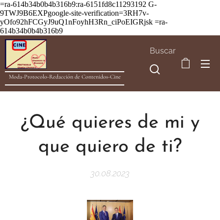
=ra-614b34b0b4b316b9:ra-6151fd8c11293192
G-
9TWJ9B6EXPgoogle-site-verification=3RH7v-
yOfo92hFCGyJ9uQ1nFoyhH3Rn_ciPoEIGRjsk =ra-
614b34b0b4b316b9
Buscar
Moda-Protocolo-Redacción de Contenidos-Cine
¿Qué quieres de mi y
que quiero de ti?
30.08.2023