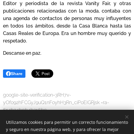
Editor y periodista de la revista Vanity Fair, y otras
publicaciones relacionadas con la moda, contaba con
una agenda de contactos de personas muy influyentes
en todos los ámbitos, desde la Casa Blanca hasta las
Casas Reales de Europa. Era un hombre muy querido y
respetado.
Descanse en paz.
Share
google-site-verification=3RH7v-
yOfo92hFCGyJ9uQ1nFoyhH3Rn_ciPoEIGRjsk =ra-
614b34b0b4b316b9
Utilizamos cookies para permitir un correcto funcionamiento
y seguro en nuestra página web, y para ofrecer la mejor