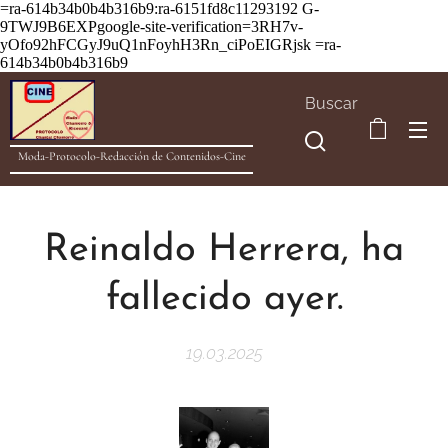
=ra-614b34b0b4b316b9:ra-6151fd8c11293192
G-
9TWJ9B6EXPgoogle-site-verification=3RH7v-
yOfo92hFCGyJ9uQ1nFoyhH3Rn_ciPoEIGRjsk =ra-
614b34b0b4b316b9
Buscar
Moda-Protocolo-Redacción de Contenidos-Cine
Reinaldo Herrera, ha
fallecido ayer.
19.03.2025