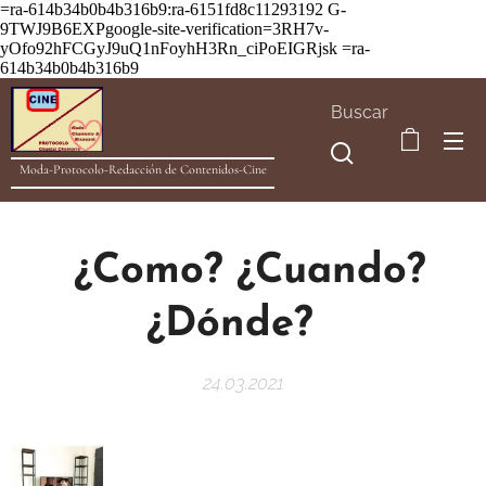
=ra-614b34b0b4b316b9:ra-6151fd8c11293192
G-
9TWJ9B6EXPgoogle-site-verification=3RH7v-
yOfo92hFCGyJ9uQ1nFoyhH3Rn_ciPoEIGRjsk =ra-
614b34b0b4b316b9
Buscar
Moda-Protocolo-Redacción de Contenidos-Cine
¿Como? ¿Cuando?
¿Dónde?
24.03.2021