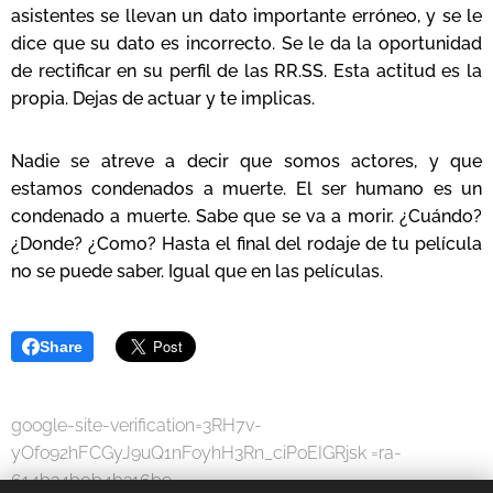
asistentes se llevan un dato importante erróneo, y se le
dice que su dato es incorrecto. Se le da la oportunidad
de rectificar en su perfil de las RR.SS. Esta actitud es la
propia. Dejas de actuar y te implicas.
Nadie se atreve a decir que somos actores, y que
estamos condenados a muerte. El ser humano es un
condenado a muerte. Sabe que se va a morir. ¿Cuándo?
¿Donde? ¿Como? Hasta el final del rodaje de tu película
no se puede saber. Igual que en las películas.
Share
google-site-verification=3RH7v-
yOfo92hFCGyJ9uQ1nFoyhH3Rn_ciPoEIGRjsk =ra-
614b34b0b4b316b9