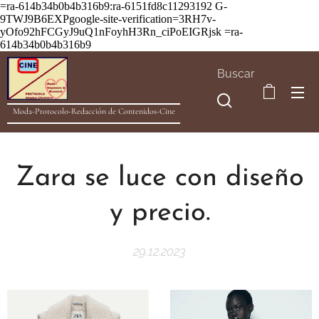
=ra-614b34b0b4b316b9:ra-6151fd8c11293192
G-
9TWJ9B6EXPgoogle-site-verification=3RH7v-
yOfo92hFCGyJ9uQ1nFoyhH3Rn_ciPoEIGRjsk =ra-
614b34b0b4b316b9
Buscar
Moda-Protocolo-Redacción de Contenidos-Cine
Zara se luce con diseño
y precio.
29.12.2023