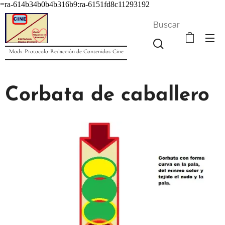
=ra-614b34b0b4b316b9:ra-6151fd8c11293192
Buscar
Moda-Protocolo-Redacción de Contenidos-Cine
Corbata de caballero