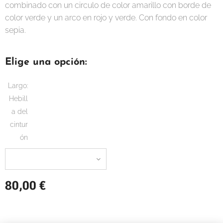
combinado con un circulo de color amarillo con borde de
color verde y un arco en rojo y verde. Con fondo en color
sepia.
Elige una opción:
Largo:
Hebill
a del
cintur
ón
80,00
€