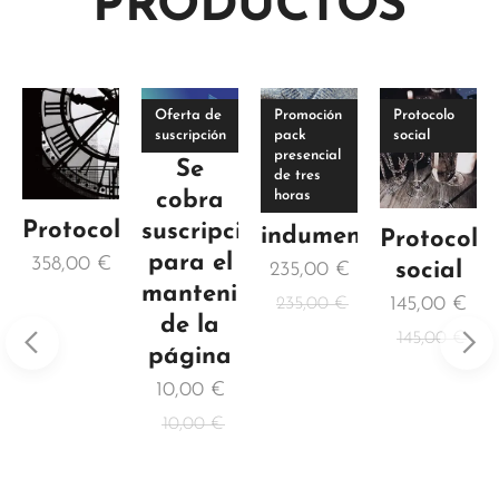
PRODUCTOS
Oferta de
Promoción
Protocolo
suscripción
pack
social
presencial
Se
Protocolo
de tres
cobra
horas
de la
ión
Protocolo
suscripción
indumentaria
Protocolo
para el
358,00
€
social
235,00
€
mantenimiento
145,00
€
235,00
€
de la
145,00
€
página
10,00
€
10,00
€