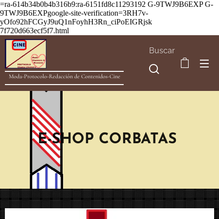
=ra-614b34b0b4b316b9:ra-6151fd8c11293192
G-9TWJ9B6EXP G-
9TWJ9B6EXPgoogle-site-verification=3RH7v-
yOfo92hFCGyJ9uQ1nFoyhH3Rn_ciPoEIGRjsk
7f720d663ecf5f7.html
Buscar
Moda-Protocolo-Redacción de Contenidos-Cine
E-SHOP CORBATAS