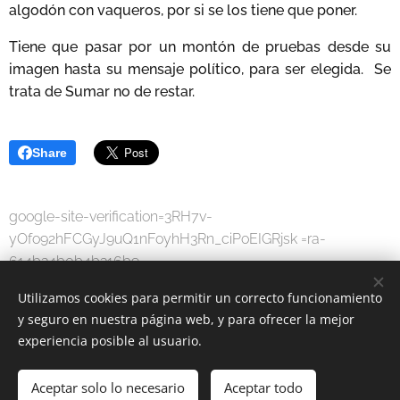
algodón con vaqueros, por si se los tiene que poner.
Tiene que pasar por un montón de pruebas desde su
imagen hasta su mensaje político, para ser elegida. Se
trata de Sumar no de restar.
Share
google-site-verification=3RH7v-
yOfo92hFCGyJ9uQ1nFoyhH3Rn_ciPoEIGRjsk =ra-
614b34b0b4b316b9
Utilizamos cookies para permitir un correcto funcionamiento
y seguro en nuestra página web, y para ofrecer la mejor
experiencia posible al usuario.
Aceptar solo lo necesario
Aceptar todo