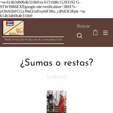
=ra-614b34b0b4b316b9:ra-6151fd8c11293192
G-
9TWJ9B6EXPgoogle-site-verification=3RH7v-
yOfo92hFCGyJ9uQ1nFoyhH3Rn_ciPoEIGRjsk =ra-
614b34b0b4b316b9
Buscar
Moda-Protocolo-Redacción de Contenidos-Cine
¿Sumas o restas?
13.06.2023