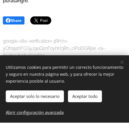
purasangre.
Share
google-site-verification=3RH7v-
yOfo92hFCGyJ9uQ1nFoyhH3Rn_ciPoEIGRjsk =ra-
614b34b0b4b316b9
Utilizamos cookies para permitir un correcto funcionamiento
y seguro en nuestra página web, y para ofrecer la mejor
experiencia posible al usuario.
Aceptar solo lo necesario
Aceptar todo
MODA DIGITAL
-
Por una sociedad digital.
Abrir configuración avanzada
www.moda-digital.com.es
Cookies
Idiomas