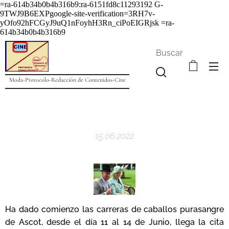
=ra-614b34b0b4b316b9:ra-6151fd8c11293192
G-
9TWJ9B6EXPgoogle-site-verification=3RH7v-
yOfo92hFCGyJ9uQ1nFoyhH3Rn_ciPoEIGRjsk =ra-
614b34b0b4b316b9
Buscar
Moda-Protocolo-Redacción de Contenidos-Cine
15.06.2022
Ha dado comienzo las carreras de caballos purasangre
de Ascot, desde el día 11 al 14 de Junio, llega la cita