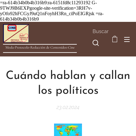
=ra-614b34b0b4b316b9:ra-6151fd8c11293192
G-
9TWJ9B6EXPgoogle-site-verification=3RH7v-
yOfo92hFCGyJ9uQ1nFoyhH3Rn_ciPoEIGRjsk =ra-
614b34b0b4b316b9
Buscar
Moda-Protocolo-Redacción de Contenidos-Cine
Cuándo hablan y callan
los políticos
23.02.2024