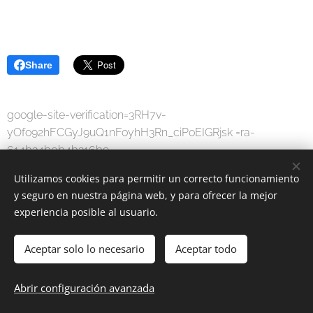
Share
google-site-verification=3RH7v-
yOfo92hFCGyJ9uQ1nFoyhH3Rn_ciPoEIGRjsk =ra-
614b34b0b4b316b9
Utilizamos cookies para permitir un correcto funcionamiento
y seguro en nuestra página web, y para ofrecer la mejor
experiencia posible al usuario.
Aceptar solo lo necesario
Aceptar todo
MODA DIGITAL
-
Por una sociedad digital.
Abrir configuración avanzada
www.moda-digital.com.es
Cookies