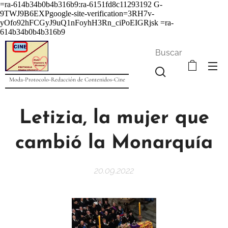
=ra-614b34b0b4b316b9:ra-6151fd8c11293192
G-
9TWJ9B6EXPgoogle-site-verification=3RH7v-
yOfo92hFCGyJ9uQ1nFoyhH3Rn_ciPoEIGRjsk =ra-
614b34b0b4b316b9
Buscar
Moda-Protocolo-Redacción de Contenidos-Cine
Letizia, la mujer que
cambió la Monarquía
20.09.2022