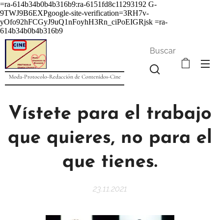
=ra-614b34b0b4b316b9:ra-6151fd8c11293192
G-
9TWJ9B6EXPgoogle-site-verification=3RH7v-
yOfo92hFCGyJ9uQ1nFoyhH3Rn_ciPoEIGRjsk =ra-
614b34b0b4b316b9
Buscar
Moda-Protocolo-Redacción de Contenidos-Cine
Vístete para el trabajo
que quieres, no para el
que tienes.
23.11.2021