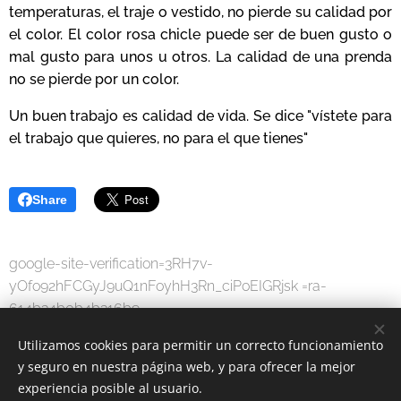
temperaturas, el traje o vestido, no pierde su calidad por
el color. El color rosa chicle puede ser de buen gusto o
mal gusto para unos u otros. La calidad de una prenda
no se pierde por un color.
Un buen trabajo es calidad de vida. Se dice "vístete para
el trabajo que quieres, no para el que t
ienes"
Share
google-site-verification=3RH7v-
yOfo92hFCGyJ9uQ1nFoyhH3Rn_ciPoEIGRjsk =ra-
614b34b0b4b316b9
Utilizamos cookies para permitir un correcto funcionamiento
y seguro en nuestra página web, y para ofrecer la mejor
experiencia posible al usuario.